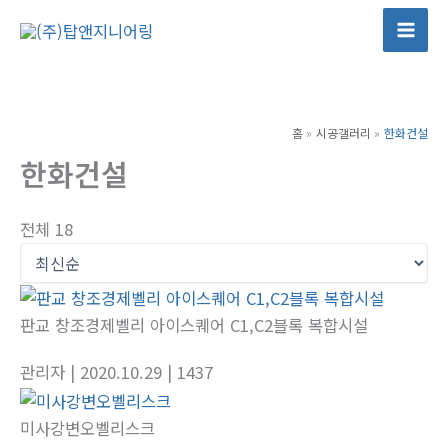
콘
텐
츠
로
건
홈
시공갤러리
한화건설
너
한화건설
뛰
기
전체 18
판교 창조경제벨리 아이스퀘어 C1,C2블록 복합시설
관리자
| 2020.10.29
| 1437
미사강변오벨리스크